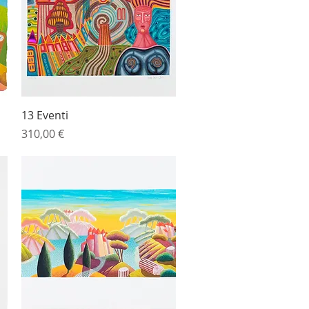
Vista rapida
13 Eventi
Prezzo
310,00 €