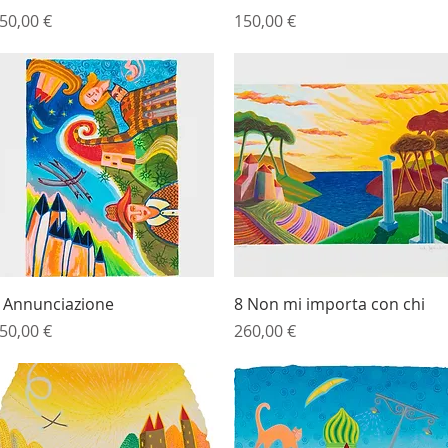
rezzo
Prezzo
50,00 €
150,00 €
Vista rapida
Vista rapida
 Annunciazione
8 Non mi importa con chi
rezzo
Prezzo
50,00 €
260,00 €