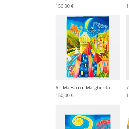
Prezzo
P
150,00 €
1
Vista rapida
6 Il Maestro e Margherita
7
Prezzo
P
150,00 €
1