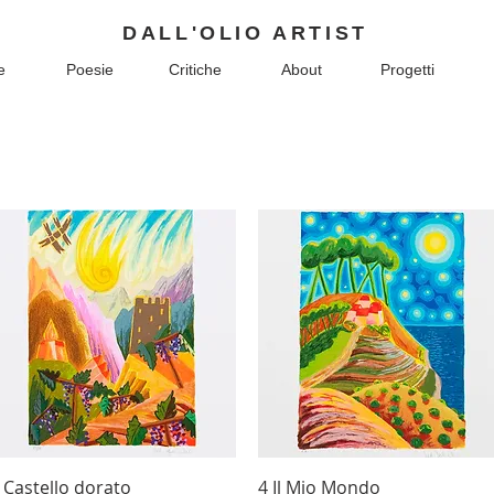
DALL'OLIO ARTIST
e
Poesie
Critiche
About
Progetti
Vista rapida
Vista rapida
 Castello dorato
4 Il Mio Mondo