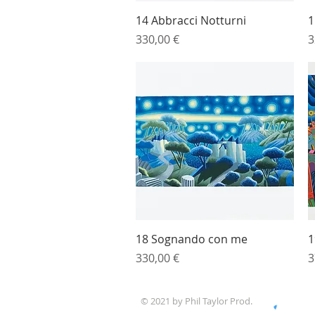
Vista rapida
14 Abbracci Notturni
1
Prezzo
P
330,00 €
3
Vista rapida
18 Sognando con me
1
Prezzo
P
330,00 €
3
© 2021 by Phil Taylor Prod.