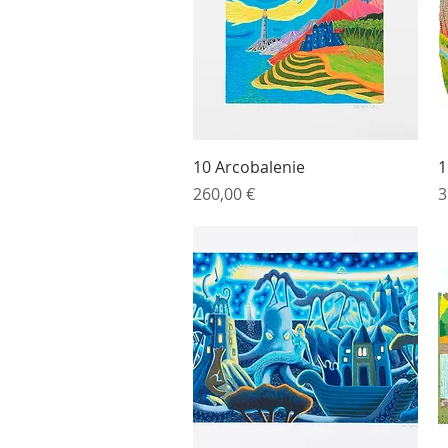
Vista rapida
10 Arcobalenie
1
Prezzo
P
260,00 €
3