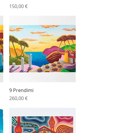
Prezzo
150,00 €
Vista rapida
9 Prendimi
Prezzo
260,00 €