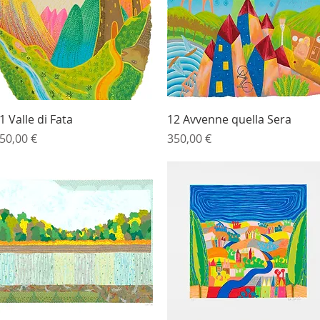
Vista rapida
Vista rapida
1 Valle di Fata
12 Avvenne quella Sera
rezzo
Prezzo
50,00 €
350,00 €