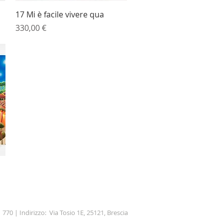
Vista rapida
17 Mi è facile vivere qua
Prezzo
330,00 €
1 770 | Indirizzo: Via Tosio 1E, 25121, Brescia