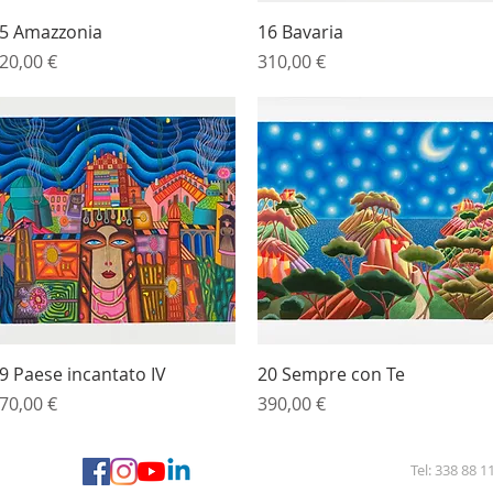
Vista rapida
Vista rapida
5 Amazzonia
16 Bavaria
rezzo
Prezzo
20,00 €
310,00 €
Vista rapida
Vista rapida
9 Paese incantato IV
20 Sempre con Te
rezzo
Prezzo
70,00 €
390,00 €
Tel: 338 88 1